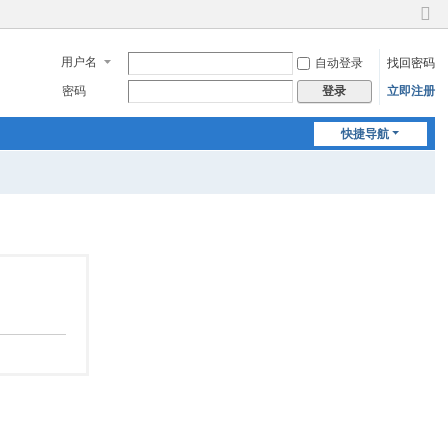
切
换
用户名
自动登录
找回密码
到
窄
密码
立即注册
登录
版
快捷导航