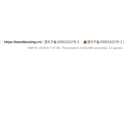
屋
|
https://wandianxing.cn/
(
晋ICP备20001622号-1
|
晋ICP备20001622号-1
)
GMT+8, 2026-8-7 07:38
, Processed in 0.041458 second(s), 12 queries .